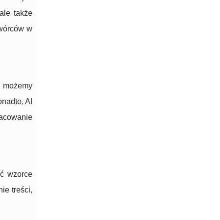
ale także
twórców w
m, możemy
onadto, AI
racowanie
ać wzorce
e treści,