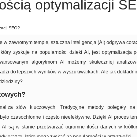
łością optymalizacji S
izacji SEO?
ię w zawrotnym tempie, sztuczna inteligencja (AI) odgrywa cor
tóry zyskuje na popularności dzięki AI, jest optymalizacja 
awansowanym algorytmom AI możemy skuteczniej analizow
wadzi do lepszych wyników w wyszukiwarkach. Ale jak dokładni
 dziedziny?
czowych?
liza słów kluczowych. Tradycyjne metody polegały na
było czasochłonne i często nieefektywne. Dzięki AI proces ten 
y AI są w stanie przetwarzać ogromne ilości danych w krótki
endy oraz te, które mogą zyskać na popularności w przyszłości.