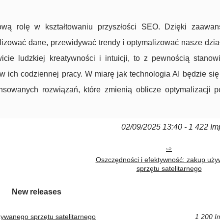
wą rolę w kształtowaniu przyszłości SEO. Dzięki zaawa
lizować dane, przewidywać trendy i optymalizować nasze dzia
cie ludzkiej kreatywności i intuicji, to z pewnością stanow
 ich codziennej pracy. W miarę jak technologia AI będzie się 
sowanych rozwiązań, które zmienią oblicze optymalizacji 
02/09/2025 13:40 - 1 422 Im
Oszczędności i efektywność: zakup uż
sprzętu satelitarnego
New releases
żywanego sprzętu satelitarnego
1 200 I