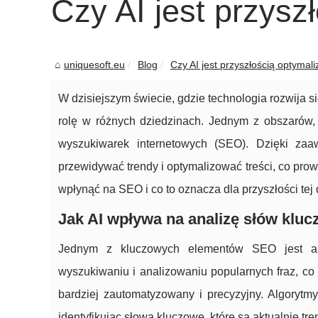
Czy AI jest przysz
uniquesoft.eu
Blog
Czy AI jest przyszłością optymal
W dzisiejszym świecie, gdzie technologia rozwija s
rolę w różnych dziedzinach. Jednym z obszarów, k
wyszukiwarek internetowych (SEO). Dzięki za
przewidywać trendy i optymalizować treści, co pro
wpłynąć na SEO i co to oznacza dla przyszłości tej
Jak AI wpływa na analizę słów klu
Jednym z kluczowych elementów SEO jest ana
wyszukiwaniu i analizowaniu popularnych fraz, co 
bardziej zautomatyzowany i precyzyjny. Algorytm
identyfikując słowa kluczowe, które są aktualnie tr