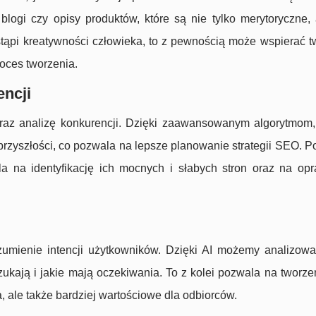
logi czy opisy produktów, które są nie tylko merytoryczne, 
tąpi kreatywności człowieka, to z pewnością może wspierać 
roces tworzenia.
encji
oraz analizę konkurencji. Dzięki zaawansowanym algorytmo
 przyszłości, co pozwala na lepsze planowanie strategii SEO. P
la na identyfikację ich mocnych i słabych stron oraz na op
mienie intencji użytkowników. Dzięki AI możemy analizow
ukają i jakie mają oczekiwania. To z kolei pozwala na tworzeni
, ale także bardziej wartościowe dla odbiorców.