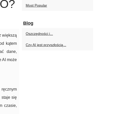
EO?
Most Popular
Blog
Oszczędności i...
az większą
pod kątem
Czy AI jest przyszłością...
ać dane,
e AI może
 ręcznym
staje się
m czasie,