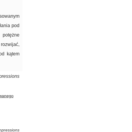
nsowanym
łania pod
i potężne
rozwijać,
pod kątem
pressions
ywanego
mpressions