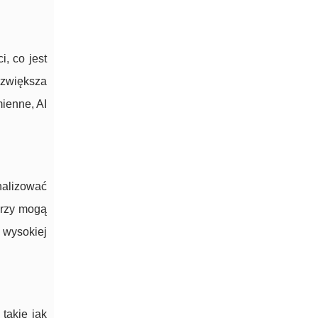
i, co jest
 zwiększa
ienne, AI
nalizować
erzy mogą
 wysokiej
takie jak